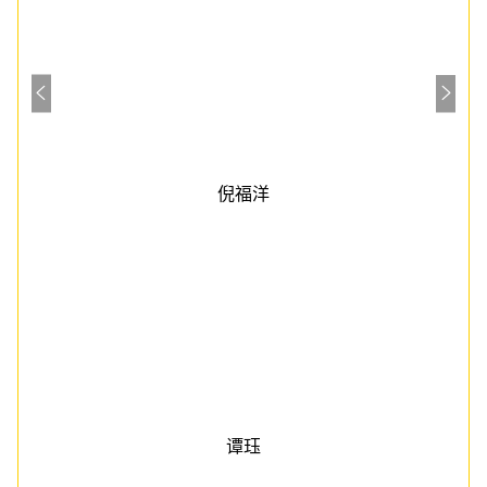
倪福洋
谭珏