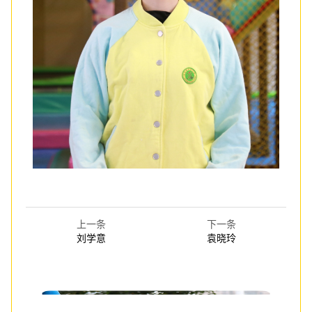
上一条
下一条
刘学意
袁晓玲