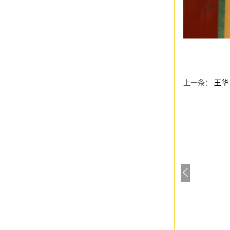
上一条
：
王华
谭珏
唐蛟