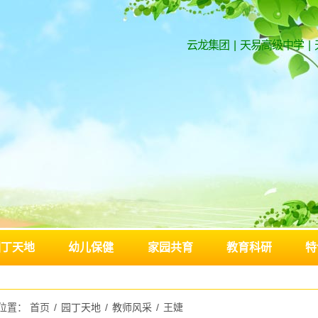
云龙集团
|
天易高级中学
|
园丁天地
幼儿保健
家园共育
教育科研
特
位置：
首页
/
园丁天地
/
教师风采
/
王婕