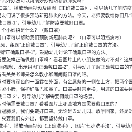
什么好办法可以帮助妙妙预防新冠肺炎吗？
戴口罩”、播放动画视频及组图《正确戴口罩》，引导幼儿了解防
朋友们说了很多预防新冠肺炎的方法。今天，老师要教给你们几
“戴口罩-1”，引导幼儿了解防疫要戴好口罩。
一个小妙招是什么？（戴口罩）
戴口罩可以帮助我们预防新冠肺炎呢？（口罩可以阻挡病毒）
视频、组图“正确戴口罩”，引导幼儿了解正确戴口罩的方法。
图“正确戴口罩-1”，鼓励幼儿讨论正确戴口罩的方法。
道要怎样正确佩戴口罩吗？看看图片上的小朋友做的对不对？这
画视频、出示组图“正确戴口罩-2”，引导幼儿了解正确戴口罩的
看看美美老师是怎么教小猴闹闹戴口罩的吧。
罩时要将深色的一面露在外面，有金属条的一侧在上方，把两个
贴紧小脸，保护好嘴巴和鼻子。口罩要时常更换，用过的口罩要
“戴口罩-2”，引导幼儿了解需要佩戴口罩的场景。
么时候需要戴口罩？看看图片上哪些地方是需要戴口罩的？
新冠肺炎，我们要戴好口罩。无论是去幼儿园、放学回家，还是
，只要我们有外出，都要坚持戴口罩。
勤洗手”、播放动画视频《正确洗手》、图片“七步洗手法”，引导