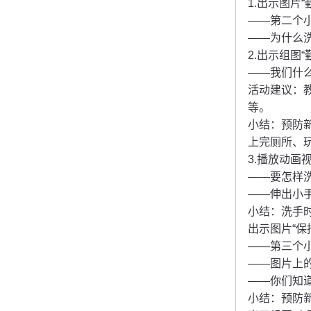
1.出示图片
——第二个
——为什么
2.出示组图
——我们什
活动建议：
等。
小结：
预防
上完厕所、
3.播放动画
——要怎样
——伸出小
小结：洗手
出示图片
“
——第三个
——图片上
——你们知
小结：预防