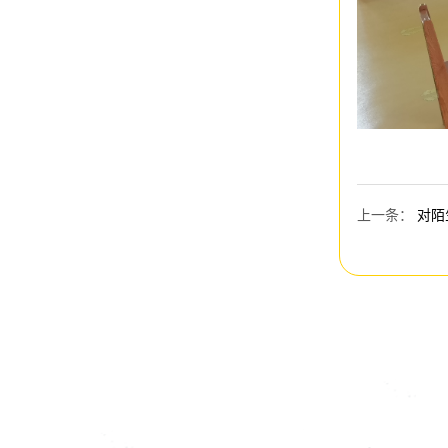
上一条
：
对陌