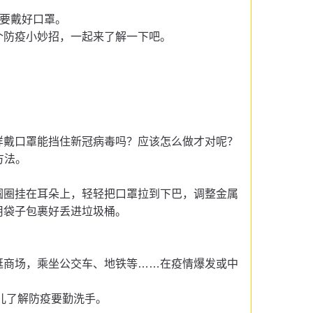
疫要戴好口罩。
个防疫小妙招，一起来了解一下吧。
样戴口罩能挡住新冠病毒吗？应该怎么做才对呢？
方法。
圆圈挂在耳朵上，轻轻把口罩拉到下巴，调整金属
用袋子包裹好丢进垃圾桶。
逛商场，乘坐公交车、地铁等
……在疫情爆发或中
幼儿了解防疫要勤洗手。