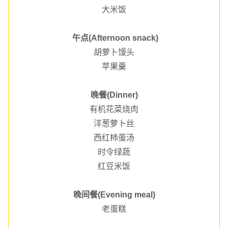
大米饭
午点(Afternoon snack)
胡萝卜馒头
苹果羹
晚餐(Dinner)
有机花菜烧肉
洋葱萝卜丝
西红柿蛋汤
时令绿蔬
红豆米饭
晚间餐(Evening meal)
老蛋糕