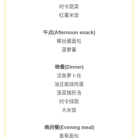
时令蔬菜
红薯米饭
午点(Afternoon snack)
椰丝酱面包
菠萝羹
晚餐(Dinner)
活鱼萝卜丝
油豆腐烧鸡蛋
菠菜猪肝汤
时令绿蔬
大米饭
晚间餐(Evening meal)
香蕉面包