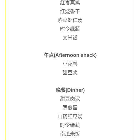
红枣蒸鸡
红烧香干
紫菜虾仁汤
时令绿蔬
大米饭
午点(Afternoon snack)
小花卷
甜豆浆
晚餐(Dinner)
甜豆肉泥
葱煎蛋
山药红枣汤
时令绿蔬
南瓜米饭