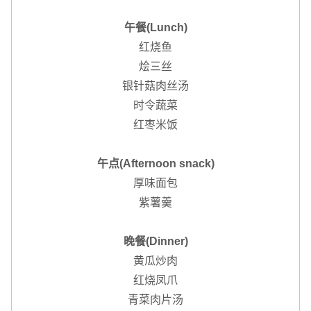
午餐(Lunch)
红烧鱼
烩三丝
银针菇肉丝汤
时令蔬菜
红枣米饭
午点(Afternoon snack)
厚味面包
紫薯羹
晚餐(Dinner)
黄瓜炒肉
红烧凤爪
青菜肉片汤