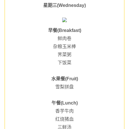
星期三(Wednesday)
早餐(Breakfast)
鲜肉卷
杂粮玉米棒
荠菜粥
下饭菜
水果餐(Fruit)
雪梨拼盘
午餐(Lunch)
香芋牛肉
红烧猪血
三鲜汤