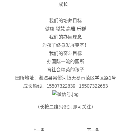
成长！
我们的培养目标
健康 聪慧 高雅 乐群
我们的办园理念
为孩子终身发展奠基！
我们的奋斗目标
办国际一流的园所
育社会精英的孩子
园所地址：湘潭县易俗河镇天易示范区学区路1号
成长热线：15507322839 15507322653
（长按二维码识别即可关注）
上一条
下一条