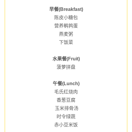
早餐(Breakfast)
陈皮小糖包
营养鹌鹑蛋
燕麦粥
下饭菜
水果餐(Fruit)
菠萝拼盘
午餐(Lunch)
毛氏红烧肉
香葱豆腐
玉米排骨汤
时令绿蔬
赤小豆米饭