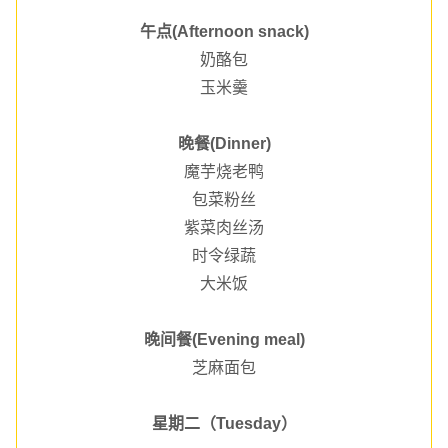
午点(Afternoon snack)
奶酪包
玉米羹
晚餐(Dinner)
魔芋烧老鸭
包菜粉丝
紫菜肉丝汤
时令绿蔬
大米饭
晚间餐(Evening meal)
芝麻面包
星期二（Tuesday）