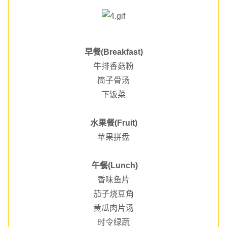
早餐(Breakfast)
牛排香菇粉
筒子骨汤
下饭菜
水果餐(Fruit)
苹果拼盘
午餐(Lunch)
香味鱼片
茄子烧豆角
黄瓜肉片汤
时令绿蔬