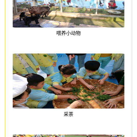
喂养小动物
采茶