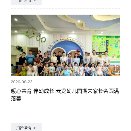
2026-06-23
暖心共育 伴幼成长|云龙幼儿园期末家长会圆满
落幕
了解详情
>