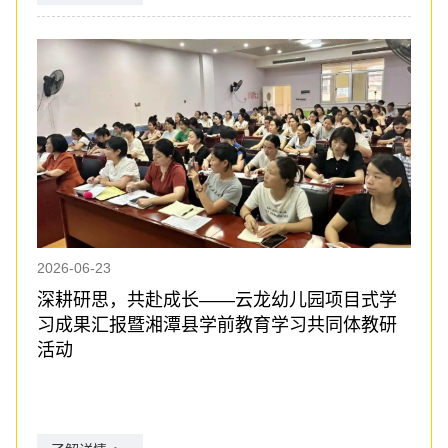
2026-06-23
深耕研思，共赴成长——云龙幼儿园项目式学
习成果汇报暨湘潭县学前教育学习共同体教研
活动