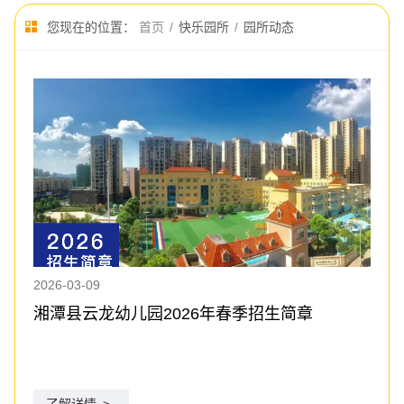
您现在的位置：
首页
/
快乐园所
/
园所动态
2026-03-09
湘潭县云龙幼儿园2026年春季招生简章
了解详情
>