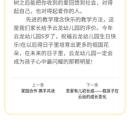
树之后能把你收到的爱回馈到社会，对得
起自己，也对得起爱你的人。
先进的教学理念快乐的教学方法，这
是我们家长给予
云龙幼儿园
的评价。今年
云龙幼儿园
5
岁
了
，祝福
云龙幼儿园
生日快
乐
!
在以后得日子里
培育出更多的祖国花
朵，在未来的日子里
，云龙幼儿园一定会
成为孩子心中最闪耀的那颗明星
!
上一条
下一条
家园合作 携手共进
吾家有儿初长成——叙孩子在
云幼的成长变化