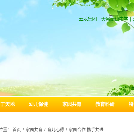
云龙集团
|
天易高级中学
|
园丁天地
幼儿保健
家园共育
教育科研
特
位置：
首页
/
家园共育
/
育儿心得
/
家园合作 携手共进