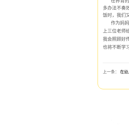
在
养育
多办法不奏
饭时，我们
作为妈
上三位
老师
我会
照顾好
也
将
不断学
上一条
：
在幼