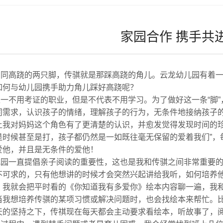
家园合作 携手共
如同高跷的两只
脚
，传骐就是那踩高跷的角儿。
云龙
幼儿园有着
如何与幼儿园携手助力角儿踩好高跷呢？
唯一不用考证的职业，但是不代表不用学习。为了做好这一条
“脚”
同需求，认识孩子的情绪，理解孩子的行为，无条件
地
接纳孩子
让我对
妈妈这个角色
有了更清楚的认识，并
愈发觉得
发现时间的
是时候甚至是打，孩子都仍然是一如既往毫无保留的爱着我们”，
爱
他
，并且是无条件的爱
他
！
儿园一直提倡亲子阅读的重要性
，
这也
是我和传骐之间非常
重要
不可求
的
，只有他想讲的时候才会突然
兴起
讲给我听，
如何培养
，我就会把平时看的《你知道我有多爱你》绘本内容聊一遍，我
当我想培养传骐的某项习惯或解决问题时，也会找绘本来帮忙。
天的坚持之下，传祺现在每天都会主动要求看绘本，听故事了，