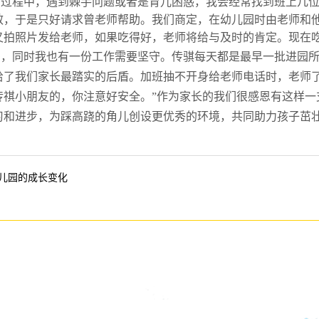
的过程中，遇到棘手问题或者是育儿困惑，我会经常找到
班上几
效，于是只好请求
曾
老师帮助。我们商定，在
幼儿园
时由老师和
又拍照片发给老师，如果吃得好，老师将给与及时的肯定。现在
妈，同时我也有一份工作需要坚守。传骐每天都是最早一批进
园
给了
我们家长最
踏实的后盾。加班抽不开身给老师电话
时
，老师
传祺小朋友的
，你注意好安全
。
”作为家长的我们
很感恩有这样一
习和
进步
，为踩高跷的角儿
创设更优秀的环境，共同助力孩子茁
儿园的成长变化