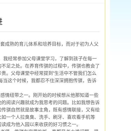
进
一套成熟的育儿体系和
培养目标
，而对于初为人父
，我经常参加父母课堂学习，了解到孩子在每一
的不足之处
。在养育传骐的过程中，传骐也教会了
珍贵。
父母
课堂
中
经常提到
“生活中不管我们怎么
每当这个时候，我都忍不住深深拥抱传骐，告诉
的感情纽带之一
。
刚开始的时候
想从他那知道一些
他的阅读兴趣就成为我思考的问题。
比如我想告诉
和传骐自然就是故事主角，既有感情联接，又有绘
比如一个人拉臭臭、洗手、刷牙、喜欢看手机等
阅读
成为他入园以来收获的好习惯之一。