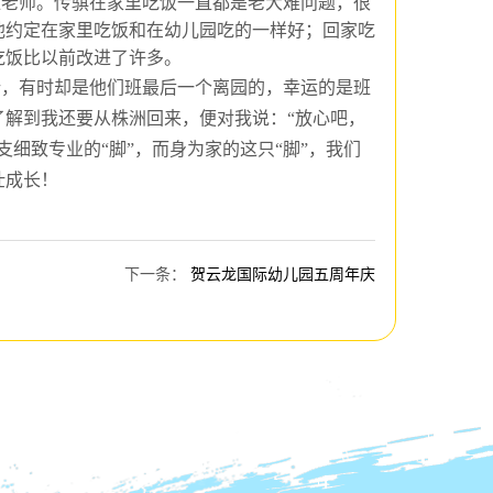
位
老师。传骐在家里吃饭一直都是老大难问题，很
他约定在家里吃饭和在
幼儿园
吃的一样好；回家吃
吃饭比以前改进了许多。
所
，有时
却是他们班最后一个离园的
，幸运的是
班
了解到我还要从株洲回来，便对我说：
“
放心吧，
支
细致专业的
“脚”
，
而身为
家的这只
“脚”
，我们
壮成长！
下一条
：
贺云龙国际幼儿园五周年庆