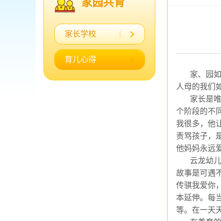
家园共育
家长学校
育儿心得
家、园
人母的我们
家长是
个阶段的不
我很多，他
责骂孩子，
他妈妈永远
云龙幼
故事
是
可遇
传骐我爱你
本延伸。每
等。
在一天