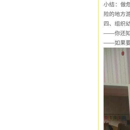
小结：做
险的地方
四、组织
——你还
——如果