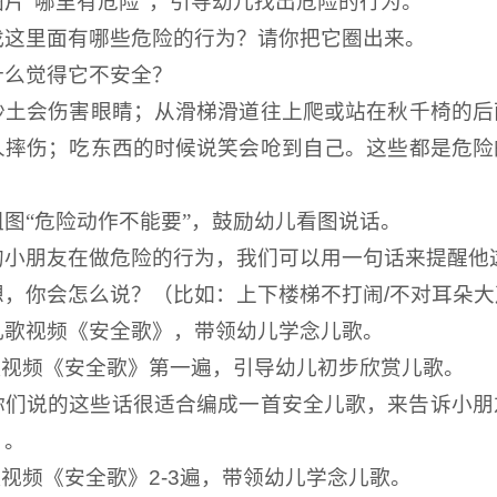
图片
“哪里有危险”，引导幼儿找出危险的行为。
找这里面有哪些危险的行为？请你把它圈出来。
什么觉得它不安全？
沙土会伤害眼睛；从滑梯滑道往上爬或站在秋千椅的后
人摔伤；吃东西的时候说笑会呛到自己。这些都是危险
组图
“危险动作不能要”，鼓励幼儿看图说话。
的小朋友在做危险的行为，我们可以用一句话来提醒他
想，你会怎么说？（比如：上下楼梯不打闹/不对耳朵
儿歌视频《安全歌》，带领幼儿学念儿歌。
儿歌视频《安全歌》第一遍，引导幼儿初步欣赏儿歌。
你们说的这些话很适合编成一首安全儿歌，来告诉小朋
》。
歌视频《安全歌》2-3遍，带领幼儿学念儿歌。