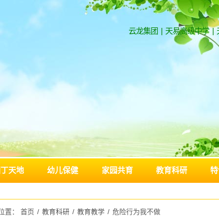
云龙集团
|
天易高级中学
|
园丁天地
幼儿保健
家园共育
教育科研
特
位置：
首页
/
教育科研
/
教育教学
/
危险行为我不做