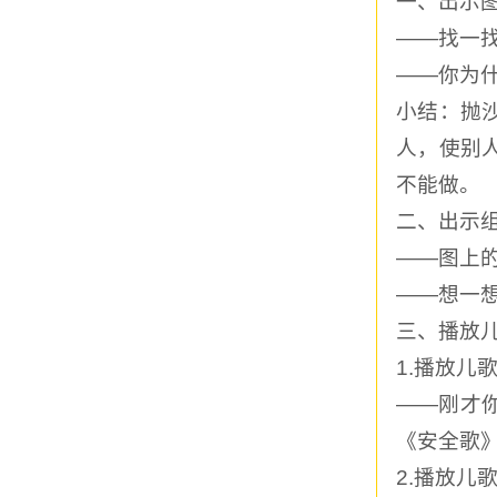
一、出示
——找一
——你为
小结：抛
人，使别
不能做。
二、出示
——图上
——想一
三、播放
1.播放
——刚才
《安全歌
2.播放儿